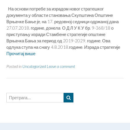
На основи потребе за израдом новог стратешког
документа у области становања Скупштина Општине
Врњачке Бање је, на 17. редовној седници одржаној дана
27.07.2018. године, донела О Д Л У К У бр. 9-368/18 о
приступању изради Стамбене стратегије општине
Врњачка Бања за период од 2019-2029. године. Ова
одлука ступа на снагу 4.8.2018.године. Израда стратегије
Прочитај више
Posted in
Uncategorized
Leave a comment