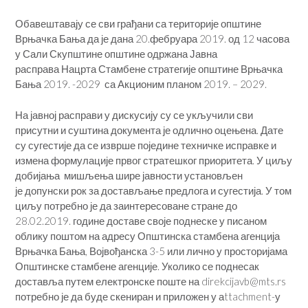
Обавештавају се сви грађани са територије општине
Врњачка Бања да је
дана 20.фебруара 2019. од 12 часова
у Сали Скупштине општине одржана Јавна
расправа Нацрта Стамбене стратегије општине Врњачка
Бања 2019. -2029 са Акционим планом 2019. – 2029.
На јавној расправи у дискусију су се укључили сви
присутни и суштина документа је одлично оцењена. Дате
су сугестије да се изврше поједине техничке исправке и
измена формулације првог стратешког приоритета. У циљу
добијања мишљења шире јавности установљен
је допунски рок за достављање предлога и сугестија. У том
циљу потребно је да заинтересоване стране до
28.02.2019. године доставе своје поднеске у писаном
облику поштом на адресу Општинска стамбена агенција
Врњачка Бања, Војвођанска 3-5 или лично у просторијама
Општинске стамбене агенције. Уколико се поднесак
доставља путем електронске поште на direkcijavb@mts.rs
потребно је да буде скениран и приложен у аttachment-у