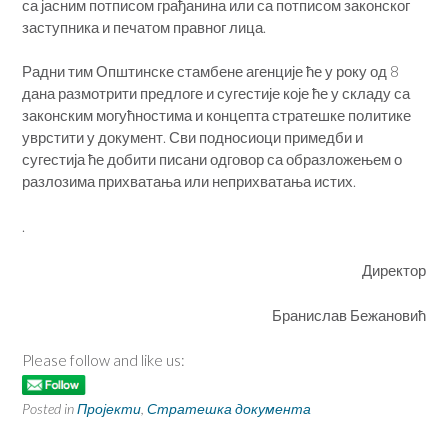
са јасним потписом грађанина или са потписом законског
заступника и печатом правног лица.
Радни тим Општинске стамбене агенције ће у року од 8
дана размотрити предлоге и сугестије које ће у складу са
законским могућностима и концепта стратешке политике
уврстити у документ. Сви подносиоци примедби и
сугестија ће добити писани одговор са образложењем о
разлозима прихватања или неприхватања истих.
.
Директор
Бранислав Бежановић
Please follow and like us:
Posted in
Пројекти
,
Стратешка документа