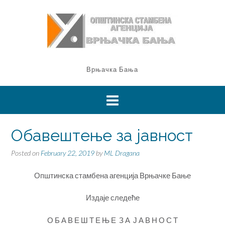
Врњачка Бања
Обавештење за јавност
Posted on
February 22, 2019
by
ML Dragana
Општинска стамбена агенција Врњачке Бање
Издаје следеће
О Б А В Е Ш Т Е Њ Е З А Ј А В Н О С Т