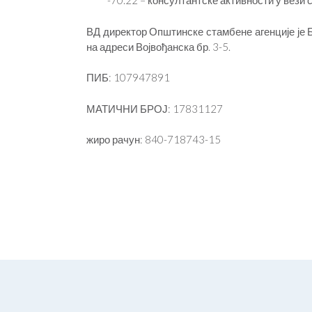
-70.22 – консултантске активности у вез
ВД директор Општинске стамбене агенције је 
на адреси Војвођанска бр. 3-5.
ПИБ: 107947891
МАТИЧНИ БРОЈ: 17831127
жиро рачун: 840-718743-15