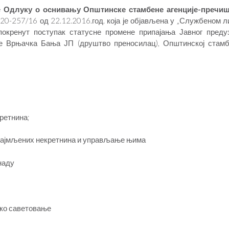
е
Одлуку о оснивању Општинске стамбене агенције-пречи
20-257/16 од 22.12.2016.год. која је објављена у „Службеном л
покренут поступак статусне промене припајања Јавног преду
е Врњачка Бања ЈП (друштво преносилац), Општинској стамб
кретнина;
знајмљених некретнина и управљање њима
наду
чко саветовање