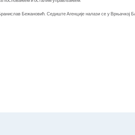
и са пословањем и осталим управљањем.
Бранислав Бежановић. Седиште Агенције налази се у Врњачкој Б