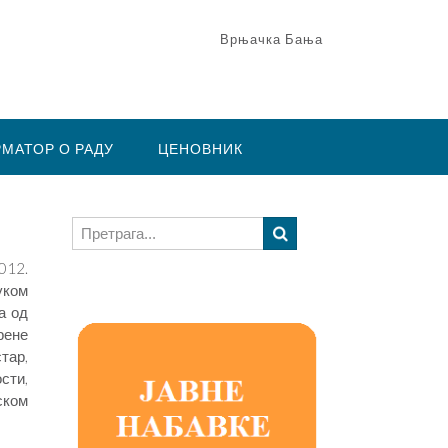
Врњачка Бања
МАТОР О РАДУ
ЦЕНОВНИК
012.
уком
а од
рене
тар,
сти,
ском