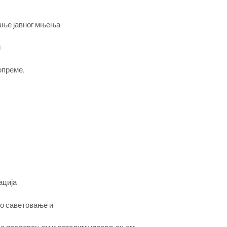
ање јавног мњења
и
опреме.
ација
ко саветовање и