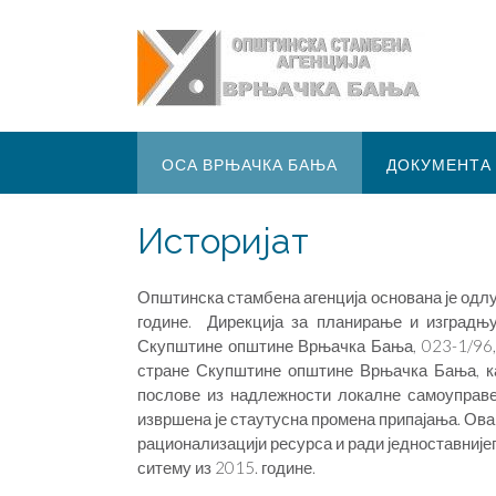
ОСА ВРЊАЧКА БАЊА
ДОКУМЕНТА
Историјат
Општинска стамбена агенција основана је од
године. Дирекција за планирање и изград
Скупштине општине Врњачка Бања, 023-1/96, 
стране Скупштине општине Врњачка Бања, к
послове из надлежности локалне самоуправе,
извршена је стаутусна промена припајања. Ова
рационализацији ресурса и ради једноставниј
ситему из 2015. године.