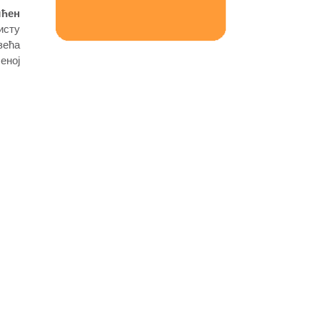
шћен
исту
зећа
еној