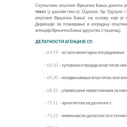
Скупштина општине Врњачка Бања донела ј
текст
(у даљем тексту: Одлука), бр. Одлуке: 0
општине Врњачка Бања“ на основу које је 
Дирекције за планирање и изградњу општин
агенцији Врњачка Бања (друштво стицалац).
ДЕЛАТНОСТИ АГЕНЦИЈЕ СУ:
– 64.19 – остало монетарно посредовање;
– 68.10 – куповина и продаја властитих не
– 68.20 – изнајмљивање властитих или и
– 68.32 – управљање некретнинама за нак
– 71.11 – архитектонска делатност
– 71.12 – инжењерске делатности и техни