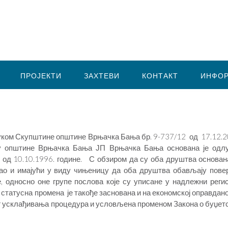
ПРОЈЕКТИ
ЗАХТЕВИ
КОНТАКТ
ИНФОР
луком Скупштине општине Врњачка Бања бр. 9-737/12 од 17.12.2
њу општине Врњачка Бања ЈП Врњачка Бања основана је одл
од 10.10.1996. године. С обзиром да су оба друштва основан
ао и имајући у виду чињеницу да оба друштва обављају пове
 односно оне групе послова које су уписане у надлежни регис
 статусна промена је такође заснована и на економској оправдано
ег усклађивања процедура и условљена променом Закона о буџет