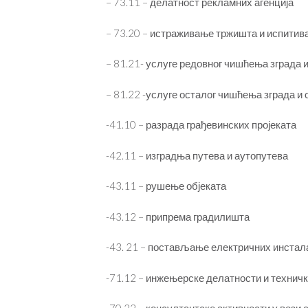
– 73.11 – делатност рекламних агенција
– 73.20 – истраживање тржишта и испитив
– 81.21- услуге редовног чишћења зграда 
– 81.22 -услуге осталог чишћења зграда и 
-41.10 – разрада грађевинских пројеката
-42.11 – изградња путева и аутопутева
-43.11 – рушење објеката
-43.12 – припрема градилишта
-43. 21 – постављање електричних инстал
-71.12 – инжењерске делатности и технич