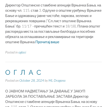
Директор Општинске стамбене агенције Врњачка Бања, на
основу чл. 115. став 3. Одлуке о општем уређењу Врњачке
Бање и одржавању јавне чистоће, паркова, зелених и
рекреационих површина (”Сл.лист општине Врњачка
Бања” бр. 11/17 –пречишћен текст и 18/18), Плана општег
распореда места за постављање билборда и посебних
објеката за оглашавање и рекламирање на територији
општине Врњачка
Прочитај више
Posted in
oglasi
О Г Л А С
Posted on
October 28, 2024
by
ML Dragana
О ЈАВНОМ НАДМЕТАЊУ ЗА ДАВАЊЕ У ЗАКУП
ЈАРБОЛА ЗА ПОСТАВЉАЊЕ ЗАСТАВА Директор
Општинске стамбене агенције Врњачка Бања, на основу
чл. 115. став 3. Одлуке о општем уређењу Врњачке Бање и