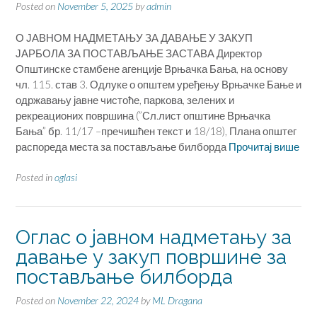
Posted on
November 5, 2025
by
admin
О ЈАВНОМ НАДМЕТАЊУ ЗА ДАВАЊЕ У ЗАКУП
ЈАРБОЛА ЗА ПОСТАВЉАЊЕ ЗАСТАВА Директор
Општинске стамбене агенције Врњачка Бања, на основу
чл. 115. став 3. Одлуке о општем уређењу Врњачке Бање и
одржавању јавне чистоће, паркова, зелених и
рекреационих површина (”Сл.лист општине Врњачка
Бања” бр. 11/17 –пречишћен текст и 18/18), Плана општег
распореда места за постављање билборда
Прочитај више
Posted in
oglasi
Оглас о јавном надметању за
давање у закуп површине за
постављање билборда
Posted on
November 22, 2024
by
ML Dragana