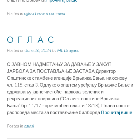
Posted in
oglasi
Leave a comment
О Г Л А С
Posted on
June 26, 2024
by
ML Dragana
О ЈАВНОМ НАДМЕТАЊУ ЗА ДАВАЊЕ У ЗАКУП
ЈАРБОЛА ЗА ПОСТАВЉАЊЕ ЗАСТАВА Директор
Општинске стамбене агенције Врњачка Бања, на основу
чл. 115. став 3. Одлуке о општем уређењу Врњачке Бање и
одржавању јавне чистоће, паркова, зелених и
рекреационих површина (”Сл.лист општине Врњачка
Бања” бр. 11/17 –пречишћен текст и 18/18), Плана општег
распореда места за постављање билборда
Прочитај више
Posted in
oglasi