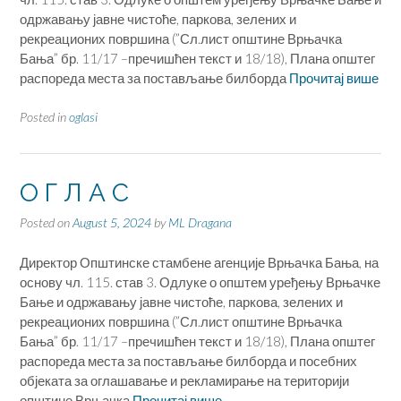
одржавању јавне чистоће, паркова, зелених и
рекреационих површина (”Сл.лист општине Врњачка
Бања” бр. 11/17 –пречишћен текст и 18/18), Плана општег
распореда места за постављање билборда
Прочитај више
Posted in
oglasi
О Г Л А С
Posted on
August 5, 2024
by
ML Dragana
Директор Општинске стамбене агенције Врњачка Бања, на
основу чл. 115. став 3. Одлуке о општем уређењу Врњачке
Бање и одржавању јавне чистоће, паркова, зелених и
рекреационих површина (”Сл.лист општине Врњачка
Бања” бр. 11/17 –пречишћен текст и 18/18), Плана општег
распореда места за постављање билборда и посебних
објеката за оглашавање и рекламирање на територији
општине Врњачка
Прочитај више